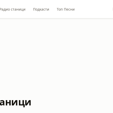
Радио станици
Подкасти
Топ Песни
таници