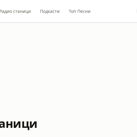
Радио станици
Подкасти
Топ Песни
таници