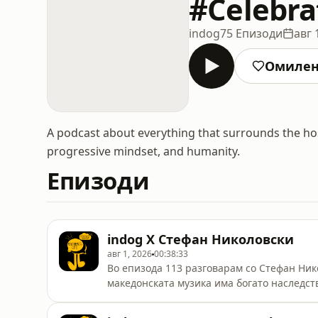
#Celebra
indog
75 Епизоди
авг 
Омиле
A podcast about everything that surrounds the host
progressive mindset, and humanity.
Епизоди
indog X Стефан Николовски
авг 1, 2026
00:38:33
Во епизода 113 разговарам со Стефан Ник
македонската музика има богато наследст
македонските евергрини, за гласовите на
великани кои оставиле белег. За Шпато. З