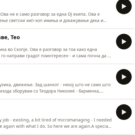
носта со
Ова не е само разговор за една DJ екипа. Ова е
сење светски хип-хоп имиња и докажување дека и
ската хип-хоп мапа.Sure Shotz никогаш не беа само
аа генерации и покажаа дека кога нешто се работи
ве, Тео
 посвет
ка во Скопје. Ова е разговор за тоа како една
а го направи градот поинтересен - и сама почна да го
зборуваат за иницијативата зад тоа што работат, за
многу клубови и простори, и за тоа како се создава
узика, движење. Зад шанкот - некој што не само што
пизода зборувам со Теодора Николиќ - барменка,
 го гледа како комбинација од занает и
во професија која долго време се перцепираше како
таа едноставно
y job - existing, a bit tired of micromanaging - I needed
ove again with what I do. So here we are again.A special
 met Yvan in Skopje back in 2010, when my close friend