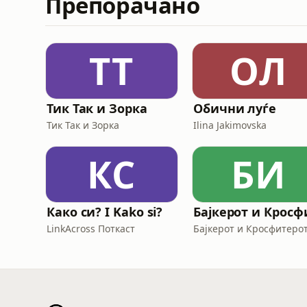
Препорачано
ТТ
ОЛ
Тик Так и Зорка
Обични луѓе
Тик Так и Зорка
Ilina Jakimovska
КС
БИ
Како си? I Kako si?
LinkAcross Поткаст