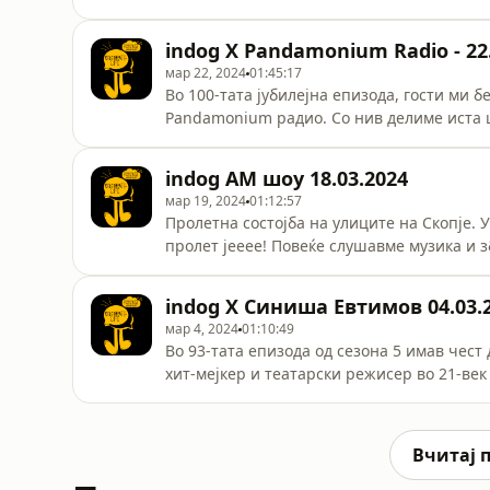
издавачка куќа „Аксиома“. Разговаравме з
се фокусиравме на новата џез сцена која 
indog X Pandamonium Radio - 22.
истакнувајќи колку фантастично звучат си
мар 22, 2024
01:45:17
Во 100-тата јубилејна епизода, гости ми беа 
Pandamonium радио. Со нив делиме иста ц
сето тоа. Зборуваме за разни теми, вклучу
битно да се сака она што го работиме и 
indog АМ шоу 18.03.2024
дружбата, новата музика, UK новата сцена,
мар 19, 2024
01:12:57
Пролетна состојба на улиците на Скопје. 
пролет јееее! Повеќе слушавме музика и з
изгубил слушалките и колку се битни во ј
музика. Мала ретроспектива како пројде 
indog X Синиша Евтимов 04.03.
време на концерти со up to date бендови 
мар 4, 2024
01:10:49
Во 93-тата епизода од сезона 5 имав чес
хит-мејкер и театарски режисер во 21-век
плодна кариера, што го инспирира, светот
дешава ужас во светот и околу нас, како д
златната ера на clubbing-от во Скопје, С
Вчитај 