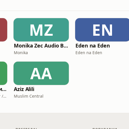
MZ
EN
Monika Zec Audio Blog
Eden na Eden
Monika
Eden na Eden
AA
Бајкерот и Кросфитерот / Bajkerot i Krosfiterot
Aziz Alili
Бајкерот и Кросфитерот / Bajkerot i Krosfiterot
Muslim Central