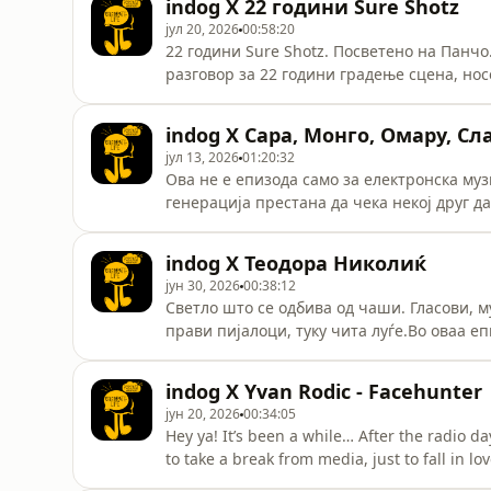
indog X 22 години Sure Shotz
мелодијата, текстот или едноставно искре
јул 20, 2026
00:58:20
22 години Sure Shotz. Посветено на Панчо.
разговор за 22 години градење сцена, но
една мала земја може да биде дел од свет
промотери. Тие создадоа заедница, поврз
indog X Сара, Монго, Омару, Сла
со љубов, остава трага.Оваа епизода му ја
јул 13, 2026
01:20:32
Ова не е епизода само за електронска музи
генерација престана да чека некој друг д
менува. Сара, Монго, Омару, Славе и Тео 
организирање настани во град што изгуби 
indog Х Теодора Николиќ
нова генерација и публика во Скопје.Зб
јун 30, 2026
00:38:12
Светло што се одбива од чаши. Гласови, м
прави пијалоци, туку чита луѓе.Во оваа е
државен шампион и некој кој барменството
психологија.Ја прашав како е да се биде 
indog X Yvan Rodic - Facehunter
„машка”. Нејзиниот одговор покажа дека 
јун 20, 2026
00:34:05
Hey ya! It’s been a while… After the radio da
to take a break from media, just to fall in l
episode with Yvan Rodic - Facehunter.I first