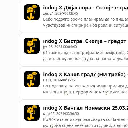
Danijela Simonovska brought him here for an
indog X Дијаспора - Скопје е сра
дек 21, 2024
00:08:45
Веќе подолго време планирам да го пишам
чувствував инспириран од реални ситуаци
беше денот. Пред да почнеш да слушаш и
навредам некого или да го конвертирам во
indog X Бистра, Скопје – градот
you get it? Како што го почитувам твоето,
јул 26, 2024
00:04:40
61 година од катастрофалниот земјотрес, С
да е клише, не потсетува на нашата длабо
неговите сегашни предизвици и падови. Мо
бучен, буден, тажен, познат, а секојдневн
indog X Каков град? (Ни треба) -
кого како и тоа е ОК! Седам на улица, разг
мај 1, 2024
00:35:49
Во неделата на 28.04.2024 имав прилика д
интервенција, перформанс и музички наст
еден едукативен процес на читање на гра
прашањето: Каков Град? (Ни треба). Тука с
indog X Вангел Ноневски 25.03.
имаше уште многу повеќе, фокусирајќи с
мар 25, 2024
00:56:50
Во 96-тата епизода разговарав со Вангел 
културна сцена веќе долги години, а во по