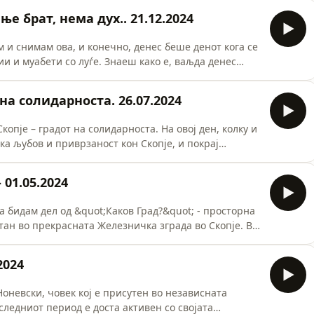
 exhibition. Facehunter was really important for us -
ње брат, нема дух.. 21.12.2024
 и снимам ова, и конечно, денес беше денот кога се
и и муабети со луѓе. Знаеш како е, ваљда денес
 читаш, разбери дека немам никаква намера да
 нешто „боље“. Личен избор и став 2024 година е,
 на солидарноста. 26.07.2024
 така почит
копје – градот на солидарноста. На овој ден, колку и
ка љубов и приврзаност кон Скопје, и покрај
јот град е и необичен и обичен, тивок, гласен,
о те изненадува, одвратен, брз и бавен – зависи за
 01.05.2024
о
а бидам дел од &quot;Каков Град?&quot; - просторна
ан во прекрасната Железничка зграда во Скопје. Во
дот, се обидовме заеднички да одговориме на
е неколку одговори, а на настанот во неделата
2024
е на прашања
Ноневски, човек кој е присутен во независната
следниот период е доста активен со својата