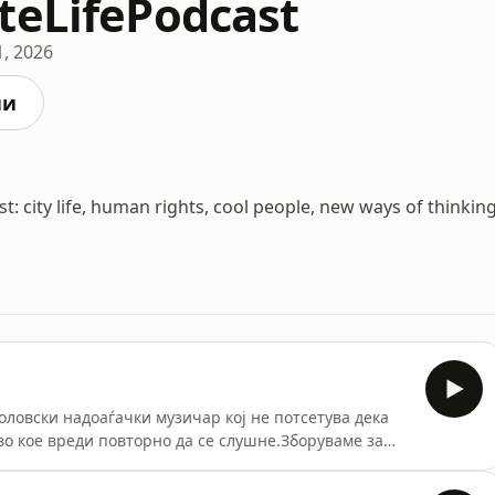
teLifePodcast
1, 2026
ни
: city life, human rights, cool people, new ways of thinking
оловски надоаѓачки музичар кој не потсетува дека
во кое вреди повторно да се слушне.Зборуваме за
 Зорица Поп Панкова, Сашка Петковска и другите
а тоа што ги прави тие песни безвременски - дали е