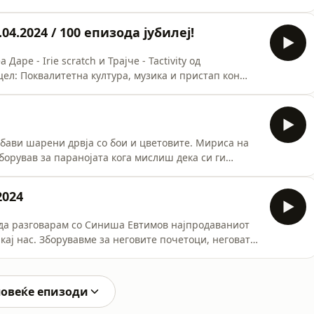
а различни аспекти поврзани со музиката, а особено
се развива во Скопје во последните години,
04.2024 / 100 епизода јубилеј!
те тие нови сост
Даре - Irie scratch и Трајче - Tactivity од
ел: Поквалитетна култура, музика и пристап кон
вајќи го искуството на водење на поткаст и колку е
веруваме во истото. Pandemonium заедницата и
 како и н
Убави шарени дрвја со бои и цветовите. Мириса на
борував за паранојата кога мислиш дека си ги
авен превоз. Шо знам класично лабаво утро со добра
неделата и дека е тапа што не можеме да идеме цело
2024
и арт
т да разговарам со Синиша Евтимов најпродаваниот
 кај нас. Зборувавме за неговите почетоци, неговата
 денеска и човечката еволуцуија, а сепак ни се
а се биде уметник и што и да значи зборот уметност,
повеќе епизоди