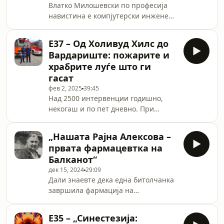
Влатко Милошевски по професија
навистина е компјутерски инженер,
но по внатрешен порив и
определба, тој има мисија на каква
Е37 – Од Холивуд Хилс до
ретко [&#8230;]
Вардариште: пожарите и
храбрите луѓе што ги
гасат
фев 2, 2025
39:45
Над 2500 интервенции годишно,
некогаш и по пет дневно. При
големи пожари и по 12 часа на
терен. Голтање чад, [&#8230;]
„Нашата Рајна Алексова –
првата фармацевтка на
Балканот“
дек 15, 2024
29:09
Дали знаевте дека една битолчанка
завршила фармација на
Универзитетот во Лозана во
далечната 1906-та? Низ перото на
Е35 – „Синестезија:
авторката на романот [&#8230;]