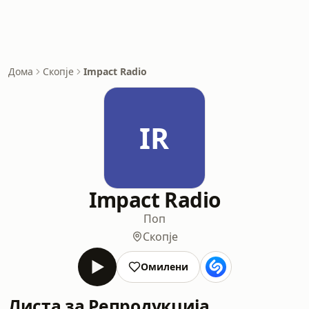
Дома
Скопје
Impact Radio
IR
Impact Radio
Поп
Скопје
Омилени
Листа за Репродукција