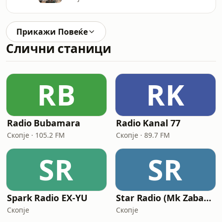
Прикажи Повеќе
Слични станици
RB
RK
Radio Bubamara
Radio Kanal 77
Скопје · 105.2 FM
Скопје · 89.7 FM
SR
SR
Spark Radio EX-YU
Star Radio (Mk Zabavna)
Скопје
Скопје