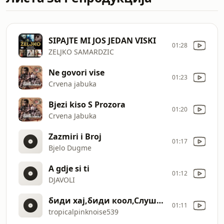
SIPAJTE MI JOS JEDAN VISKI
01:28
ZELJKO SAMARDZIC
Ne govori vise
01:23
Crvena jabuka
Bjezi kiso S Prozora
01:20
Crvena Jabuka
Zazmiri i Broj
01:17
Bjelo Dugme
A gdje si ti
01:12
DJAVOLI
биди хај,биди коол,Слушај радио дваесет
01:11
tropicalpinknoise539