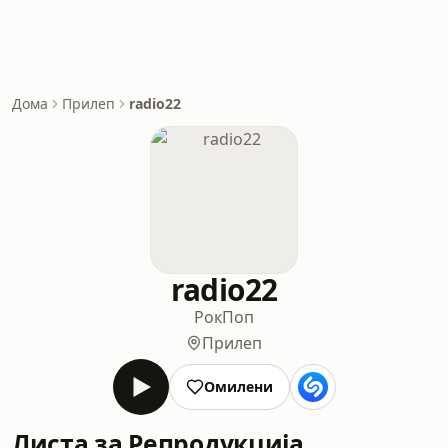
Дома
Прилеп
radio22
radio22
Рок
Поп
Прилеп
Омилени
Листа за Репродукција