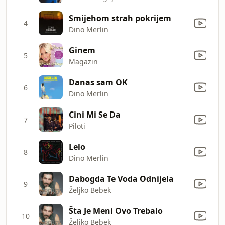
Smijehom strah pokrijem
4
Dino Merlin
Ginem
5
Magazin
Danas sam OK
6
Dino Merlin
Cini Mi Se Da
7
Piloti
Lelo
8
Dino Merlin
Dabogda Te Voda Odnijela
9
Željko Bebek
Šta Je Meni Ovo Trebalo
10
Željko Bebek