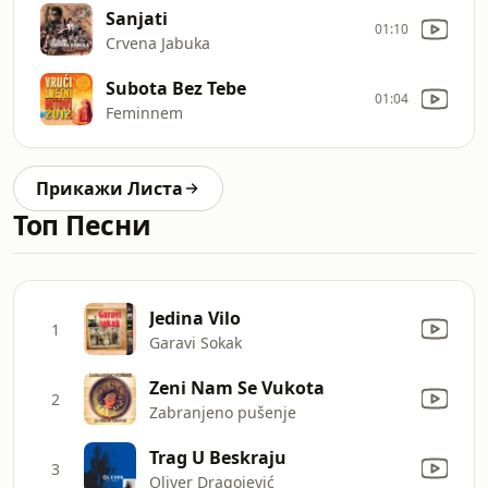
Sanjati
01:10
Crvena Jabuka
Subota Bez Tebe
01:04
Feminnem
Прикажи Листа
Топ Песни
Jedina Vilo
1
Garavi Sokak
Zeni Nam Se Vukota
2
Zabranjeno pušenje
Trag U Beskraju
3
Oliver Dragojević