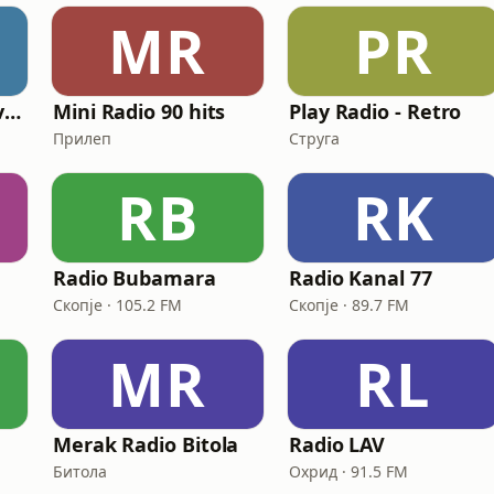
MR
PR
Gradski Media Service
Mini Radio 90 hits
Play Radio - Retro
Прилеп
Струга
RB
RK
Radio Bubamara
Radio Kanal 77
Скопје · 105.2 FM
Скопје · 89.7 FM
MR
RL
Merak Radio Bitola
Radio LAV
Битола
Охрид · 91.5 FM