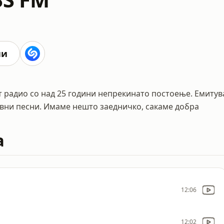
ни
т радио со над 25 години непрекинато постоење. Емитув
авни песни. Имаме нешто заедничко, сакаме добра
а
12:06
12:02