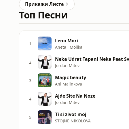
Прикажи Листа
Топ Песни
Leno Mori
1
Aneta i Molika
Neka Udrat Tapani Neka Peat Sv
2
Jordan Mitev
Magic beauty
3
Ani Malinkova
Ajde Site Na Noze
4
Jordan Mitev
Ti si zivot moj
5
STOJNE NIKOLOVA