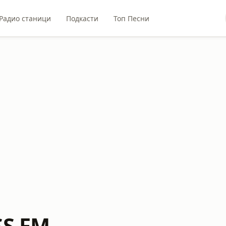
Радио станици
Подкасти
Топ Песни
SS FM