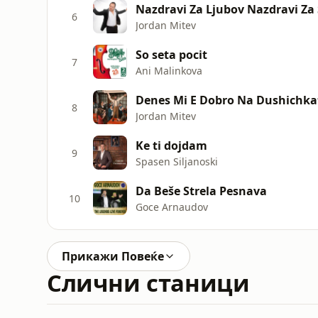
Nazdravi Za Ljubov Nazdravi Za 
6
Jordan Mitev
So seta pocit
7
Ani Malinkova
Denes Mi E Dobro Na Dushichka
8
Jordan Mitev
Ke ti dojdam
9
Spasen Siljanoski
Da Beše Strela Pesnava
10
Goce Arnaudov
Прикажи Повеќе
Слични станици