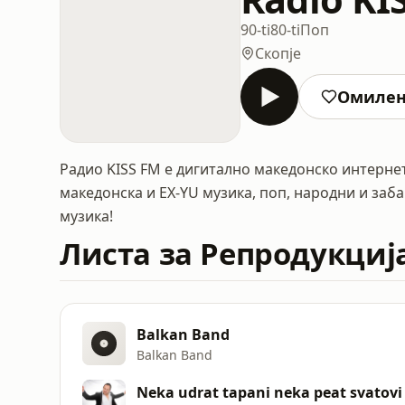
90-ti
80-ti
Поп
Скопје
Омиле
Радио KISS FM е дигитално македонско интерне
македонска и EX-YU музика, поп, народни и заб
музика!
Листа за Репродукциј
Balkan Band
Balkan Band
Neka udrat tapani neka peat svatovi