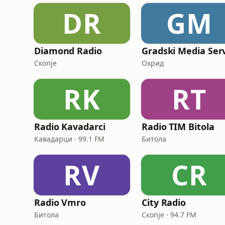
DR
GM
Diamond Radio
Скопје
Охрид
RK
RT
Radio Kavadarci
Radio TIM Bitola
Кавадарци · 99.1 FM
Битола
RV
CR
Radio Vmro
City Radio
Битола
Скопје · 94.7 FM