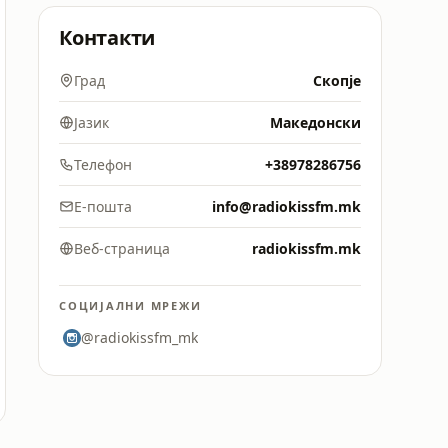
Контакти
Град
Скопје
Јазик
Македонски
Телефон
+38978286756
Е-пошта
info@radiokissfm.mk
Веб-страница
radiokissfm.mk
СОЦИЈАЛНИ МРЕЖИ
@radiokissfm_mk