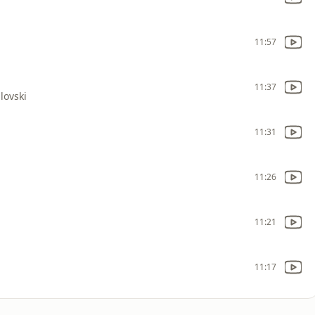
11:57
11:37
lovski
11:31
11:26
11:21
11:17