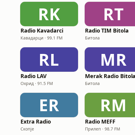
RK
RT
Radio Kavadarci
Radio TIM Bitola
Кавадарци · 99.1 FM
Битола
RL
MR
Radio LAV
Merak Radio Bitol
Охрид · 91.5 FM
Битола
ER
RM
Extra Radio
Radio MEFF
Скопје
Прилеп · 98.7 FM