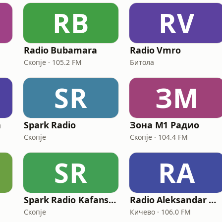
RB
RV
Radio Bubamara
Radio Vmro
Скопје · 105.2 FM
Битола
SR
ЗМ
a
Spark Radio
Зона М1 Радио
Скопје
Скопје · 104.4 FM
SR
RA
Spark Radio Kafanska
Radio Aleksandar Makedonski
Скопје
Кичево · 106.0 FM