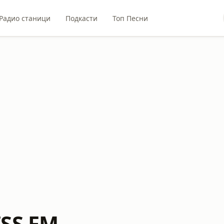
Радио станици
Подкасти
Топ Песни
ISS FM