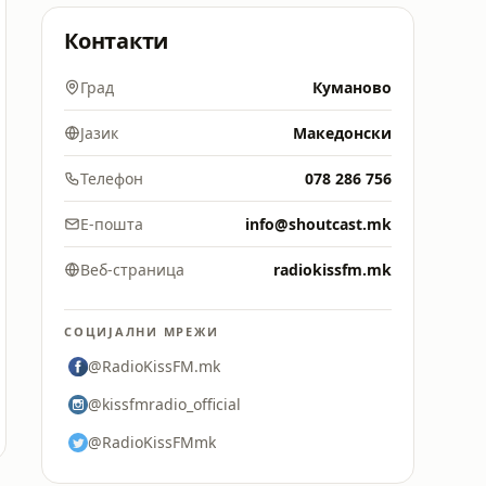
Контакти
Град
Куманово
Јазик
Македонски
Телефон
078 286 756
Е-пошта
info@shoutcast.mk
Веб-страница
radiokissfm.mk
СОЦИЈАЛНИ МРЕЖИ
@RadioKissFM.mk
@kissfmradio_official
@RadioKissFMmk