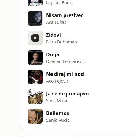
Lapsus Band
Nisam preziveo
Aca Lukas
Zidovi
Dara Bubamara
Duga
Dzenan Loncarevic
Ne diraj mi noci
Aco Pejovic
Ja se ne predajem
Sasa Matic
Bailamos
Sanja Vucic