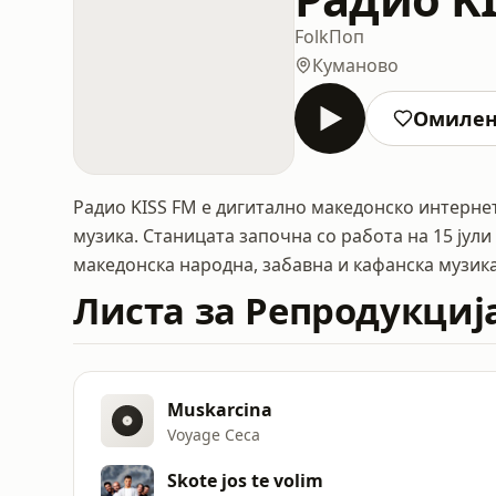
Folk
Поп
Куманово
Омиле
Радио KISS FM е дигитално македонско интернет
музика. Станицата започна со работа на 15 јули
македонска народна, забавна и кафанска музика,
Листа за Репродукциј
Muskarcina
Voyage Ceca
Skote jos te volim