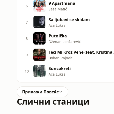
9 Apartmana
6
Saša Matić
Sa ljubavi se skidam
7
Aca Lukas
Putnička
8
Dženan Lončarević
Teci Mi Kroz Vene (feat. Kristina
9
Boban Rajovic
Suncokreti
10
Aca Lukas
Прикажи Повеќе
Слични станици