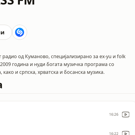
ни
 радио од Куманово, специјализирано за ex-yu и folk
 2009 година и нуди богата музичка програма со
 како и српска, хрватска и босанска музика.
а
16:26
16:22