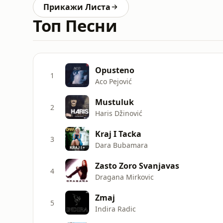
Прикажи Листа
Топ Песни
Opusteno
1
Aco Pejović
Mustuluk
2
Haris Džinović
Kraj I Tacka
3
Dara Bubamara
Zasto Zoro Svanjavas
4
Dragana Mirkovic
Zmaj
5
Indira Radic