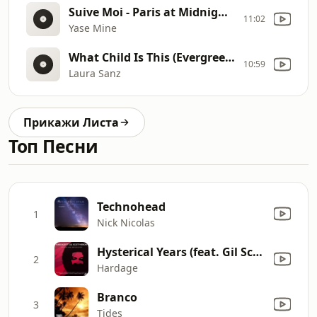
Suive Moi - Paris at Midnight Minimal Noir Mix
11:02
Yase Mine
What Child Is This (Evergreen)
10:59
Laura Sanz
Прикажи Листа
Топ Песни
Technohead
1
Nick Nicolas
Hysterical Years (feat. Gil Scott-Heron) [Luca Elle Tech Remix]
2
Hardage
Branco
3
Tides