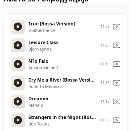
True (Bossa Version)
11:26
Guilherme Ge
Leisure Class
11:23
Bjorn Lynne
N?o Falo
11:19
Amana Melom?
Cry Me a River (Bossa Version)
11:15
Roberto Menescal
Dreamer
11:10
Manolo
Strangers in the Night (Bossa Version)
11:06
Bob Tostes