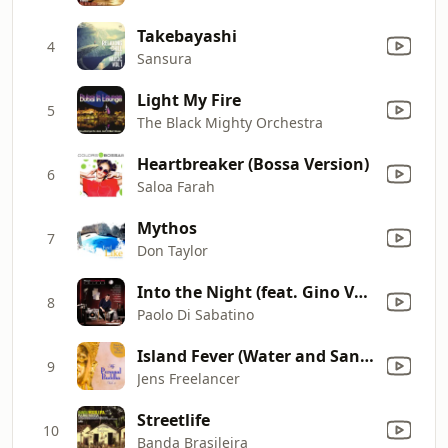
Takebayashi
4
Sansura
Light My Fire
5
The Black Mighty Orchestra
Heartbreaker (Bossa Version)
6
Saloa Farah
Mythos
7
Don Taylor
Into the Night (feat. Gino Vannelli)
8
Paolo Di Sabatino
Island Fever (Water and Sand at the Beach Bar Mix)
9
Jens Freelancer
Streetlife
10
Banda Brasileira