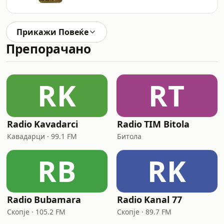
Прикажи Повеќе
Препорачано
RK
RT
Radio Kavadarci
Radio TIM Bitola
Кавадарци · 99.1 FM
Битола
RB
RK
Radio Bubamara
Radio Kanal 77
Скопје · 105.2 FM
Скопје · 89.7 FM