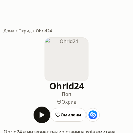
Дома
Охрид
Ohrid24
Ohrid24
Поп
Охрид
Омилени
Ohrid24 е интернет радио станица која емитува