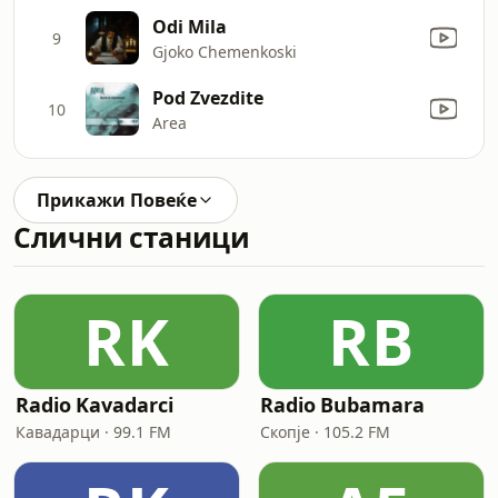
Odi Mila
9
Gjoko Chemenkoski
Pod Zvezdite
10
Area
Прикажи Повеќе
Слични станици
RK
RB
Radio Kavadarci
Radio Bubamara
Кавадарци · 99.1 FM
Скопје · 105.2 FM