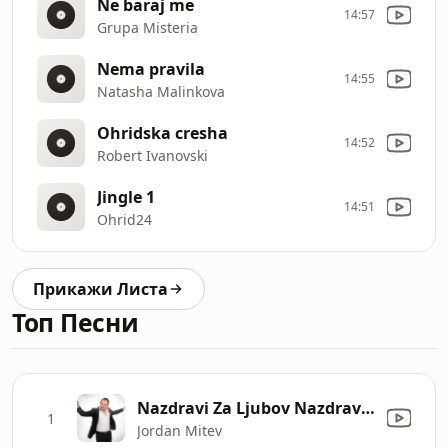
Ne baraj me
14:57
Grupa Misteria
Nema pravila
14:55
Natasha Malinkova
Ohridska cresha
14:52
Robert Ivanovski
Jingle 1
14:51
Ohrid24
Прикажи Листа
Топ Песни
Nazdravi Za Ljubov Nazdravi Za Srekja
1
Jordan Mitev