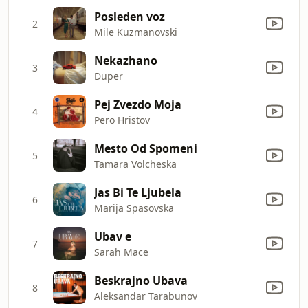
Posleden voz
2
Mile Kuzmanovski
Nekazhano
3
Duper
Pej Zvezdo Moja
4
Pero Hristov
Mesto Od Spomeni
5
Tamara Volcheska
Jas Bi Te Ljubela
6
Marija Spasovska
Ubav e
7
Sarah Mace
Beskrajno Ubava
8
Aleksandar Tarabunov