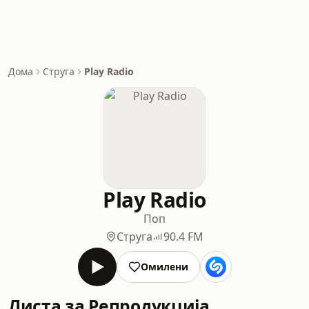
Дома
Струга
Play Radio
Play Radio
Поп
Струга
90.4 FM
Омилени
Листа за Репродукција