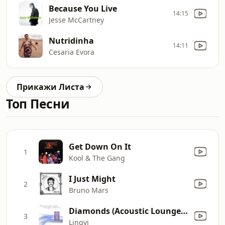
Because You Live
14:15
Jesse McCartney
Nutridinha
14:11
Cesaria Evora
Прикажи Листа
Топ Песни
Get Down On It
1
Kool & The Gang
I Just Might
2
Bruno Mars
Diamonds (Acoustic Lounge Mix)
3
Lingyi