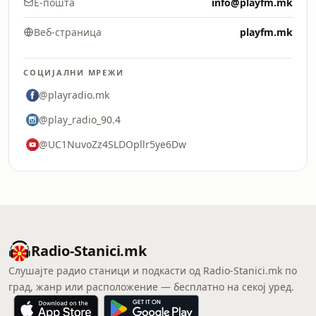
Е-пошта
info@playfm.mk
Веб-страница
playfm.mk
СОЦИЈАЛНИ МРЕЖИ
@playradio.mk
@play_radio_90.4
@UC1NuvoZz4SLDOpllr5ye6Dw
Radio-Stanici.mk
Слушајте радио станици и подкасти од Radio-Stanici.mk по
град, жанр или расположение — бесплатно на секој уред.