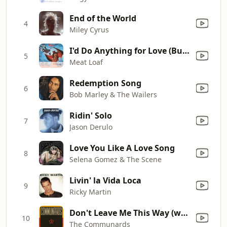
End of the World
4
Miley Cyrus
I'd Do Anything for Love (But I Won't Do That) [Single Edit]
5
Meat Loaf
Redemption Song
6
Bob Marley & The Wailers
Ridin' Solo
7
Jason Derulo
Love You Like A Love Song
8
Selena Gomez & The Scene
Livin' la Vida Loca
9
Ricky Martin
Don't Leave Me This Way (with Sarah Jane Morris) [feat. Sarah Jane Morris]
10
The Communards