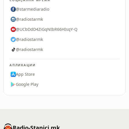
@starmediaradio
@radiostarmk
@UCbDdD4ZiGqNIbR66HIsqY-Q
@radiostarmk
@radiostarmk
АПЛИКАЦИИ
App Store
Google Play
Radio-Stanici.mk