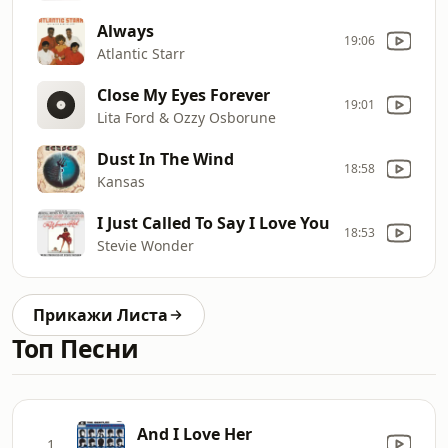
Always
19:06
Atlantic Starr
Close My Eyes Forever
19:01
Lita Ford & Ozzy Osborune
Dust In The Wind
18:58
Kansas
I Just Called To Say I Love You
18:53
Stevie Wonder
Прикажи Листа
Топ Песни
And I Love Her
1