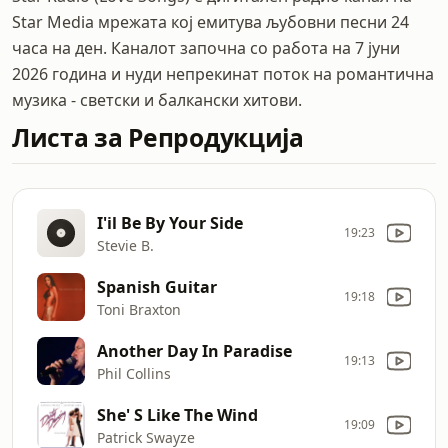
Star Media мрежата кој емитува љубовни песни 24
часа на ден. Каналот започна со работа на 7 јуни
2026 година и нуди непрекинат поток на романтична
музика - светски и балкански хитови.
Листа за Репродукција
I'il Be By Your Side
19:23
Stevie B.
Spanish Guitar
19:18
Toni Braxton
Another Day In Paradise
19:13
Phil Collins
She' S Like The Wind
19:09
Patrick Swayze