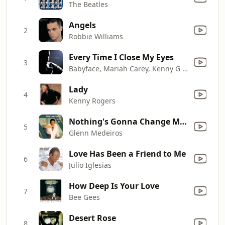
The Beatles
Angels
2
Robbie Williams
Every Time I Close My Eyes
3
Babyface, Mariah Carey, Kenny G & Sheila E.
Lady
4
Kenny Rogers
Nothing's Gonna Change My Love for You
5
Glenn Medeiros
Love Has Been a Friend to Me
6
Julio Iglesias
How Deep Is Your Love
7
Bee Gees
Desert Rose
8