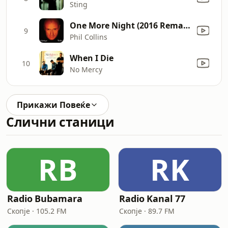
Sting
One More Night (2016 Remastered)
9
Phil Collins
When I Die
10
No Mercy
Прикажи Повеќе
Слични станици
RB
RK
Radio Bubamara
Radio Kanal 77
Скопје · 105.2 FM
Скопје · 89.7 FM